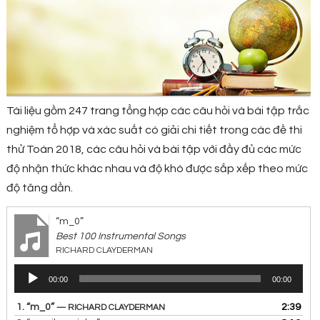
Tài liệu gồm 247 trang tổng hợp các câu hỏi và bài tập trắc
nghiệm tổ hợp và xác suất có giải chi tiết trong các đề thi
thử Toán 2018, các câu hỏi và bài tập với đầy đủ các mức
độ nhận thức khác nhau và độ khó được sắp xếp theo mức
độ tăng dần.
“m_0”
Best 100 Instrumental Songs
RICHARD CLAYDERMAN
Trình
00:00
00:00
chơi
Audio
1.
“m_0”
2:39
— RICHARD CLAYDERMAN