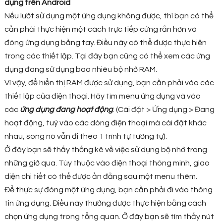
dụng trên Android
Nếu lướt sử dụng một ứng dụng không được, thì bạn có thể
cần phải thực hiện một cách trực tiếp cứng rắn hơn và
đóng ứng dụng bằng tay. Điều này có thể được thực hiện
trong các thiết lập. Tại đây bạn cũng có thể xem các ứng
dụng đang sử dụng bao nhiêu bộ nhớ RAM.
Vì vậy, để hiển thị RAM được sử dụng, bạn cần phải vào các
thiết lập của điện thoại. Hãy tìm menu ứng dụng và vào
các
ứng dụng đang hoạt động
. (Cài đặt > Ứng dụng > Đang
hoạt động, tuỳ vào các dòng điện thoại mà cài đặt khác
nhau, song nó vẫn đi theo 1 trình tự tương tự).
Ở đây bạn sẽ thấy thống kê về việc sử dụng bộ nhớ trong
những giờ qua. Tùy thuộc vào điện thoại thông minh, giao
diện chi tiết có thể được ẩn đằng sau một menu thêm.
Để thực sự đóng một ứng dụng, bạn cần phải đi vào thông
tin ứng dụng. Điều này thường được thực hiện bằng cách
chọn ứng dụng trong tổng quan. Ở đây bạn sẽ tìm thấy nút