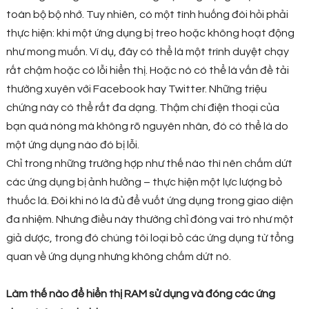
toàn bộ bộ nhớ. Tuy nhiên, có một tình huống đòi hỏi phải
thực hiện: khi một ứng dụng bị treo hoặc không hoạt động
như mong muốn. Ví dụ, đây có thể là một trình duyệt chạy
rất chậm hoặc có lỗi hiển thị. Hoặc nó có thể là vấn đề tải
thường xuyên với Facebook hay Twitter. Những triệu
chứng này có thể rất đa dạng. Thậm chí điện thoại của
bạn quá nóng mà không rõ nguyên nhân, đó có thể là do
một ứng dụng nào đó bị lỗi.
Chỉ trong những trường hợp như thế nào thì nên chấm dứt
các ứng dụng bị ảnh hưởng – thực hiện một lực lượng bỏ
thuốc lá. Đôi khi nó là đủ để vuốt ứng dụng trong giao diện
đa nhiệm. Nhưng điều này thường chỉ đóng vai trò như một
giả dược, trong đó chúng tôi loại bỏ các ứng dụng từ tổng
quan về ứng dụng nhưng không chấm dứt nó.
Làm thế nào để hiển thị RAM sử dụng và đóng các ứng