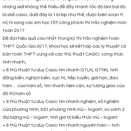
những skill không thể thiếu để đẩy nhanh tốc độ làm bài đó
là skill casio, dưới đây là 1 bí kíp như thế, được biên soạn tỉ
mỉ, hi vọng các em học tốt! công phá kì thì trắc nghiệm môn
toán 2017
Để đạt hiệu quả cao nhất trong kỳ thi trắc nghiệm toán
THPT Quốc Gia 2017, khóa học sẽ kết hợp các lý thuyết cơ
bản toán THPT cùng với các thủ thuật CASIO, công thức
tính nhanh,
+ 8 thủ thuật tư duy Casio tìm nhanh GTLN, GTNN, tính
đồng biến, nghịch biến, cực trị, tiếp tuyến, giới hạn, đạo
hàm … của hàm số, tìm nhanh tiệm cận, sự tương giao của
đồ thị hàm số.
+ 9 thủ thuật tư duy Casio tìm nhanh nghiệm, số nghiệm
của phương trình, bất phương trình mũ – logarit, so sánh 2
đại lượng mũ – logarit, tính giá trị biểu thức mũ – logarit.
+ 6 thủ thuật tư duy Casio tìm nhanh nguyên hàm – tích