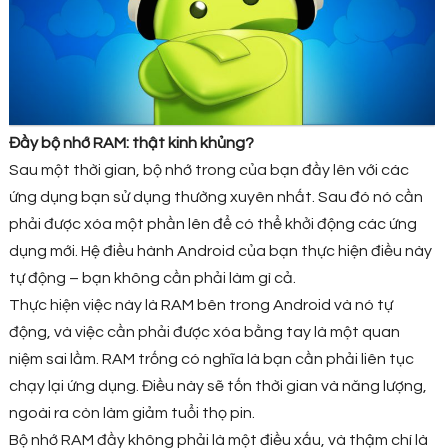
Đầy bộ nhớ RAM: thật kinh khủng?
Sau một thời gian, bộ nhớ trong của bạn đầy lên với các
ứng dụng bạn sử dụng thường xuyên nhất. Sau đó nó cần
phải được xóa một phần lên để có thể khởi động các ứng
dụng mới. Hệ điều hành Android của bạn thực hiện điều này
tự động – bạn không cần phải làm gì cả.
Thực hiện việc này là RAM bên trong Android và nó tự
động, và việc cần phải được xóa bằng tay là một quan
niệm sai lầm. RAM trống có nghĩa là bạn cần phải liên tục
chạy lại ứng dụng. Điều này sẽ tốn thời gian và năng lượng,
ngoài ra còn làm giảm tuổi thọ pin.
Bộ nhớ RAM đầy không phải là một điều xấu, và thậm chí là