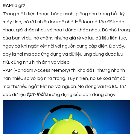
RAM là gì?
Trong một điện thoại thông minh, giống như trong bất kỳ
máy tính, có rất nhiều loại bộ nhớ. Mỗi loại có tốc độ khác
nhau, giá khác nhau và hoạt động khác nhau. Bộ nhớ trong
của bạn ví dụ, nó chậm, nhưng giá rẻ và lưu dữ liệu liên tục,
ngay cả khi ngắt kết nối với nguồn cung cấp điện. Do vậy,
đây là nơi mà các ứng dụng và dữ liệu ứng dụng được lưu
trữ, cũng như hình ảnh và video.
RAM (Random Access Memory) thì khá đắt, nhưng nhanh
hơn nhiều so với bộ nhớ trong. Tuy nhiên, nó sẽ xoá tất cả
mọi thứ nếu ngắt kết nối với nguồn. Nó đóng vai trò lưu trữ
các dữ liệu
tạm thời
khi ứng dụng của bạn đang chạy.