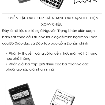
TUYỂN TẬP CASIO PP GIẢI NHANH CÁC DẠNH BT ĐIỆN
XOAY CHIỀU
Đây là tài liệu do tác giả Nguyễn Trọng Nhân biên soạn
bám sát theo cấu trúc và mức độ đề minh họa môn Toán
của Bộ Giáo dục và Đào tạo bao gồm 2 phần chính
Phần lý thuyết : củng cố lại kiến thức môn vật lý trung
học phổ thông
Phần giải bài tập: giới thiệu các bài toán và các
phương pháp giải nhanh nhất