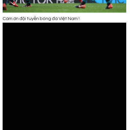
Cám ơn đội tuyển bóng đá Việt Nam !