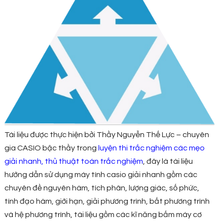
Tài liệu được thực hiện bởi Thầy Nguyễn Thế Lực – chuyên
gia CASIO bậc thầy trong
luyện thi trắc nghiệm các mẹo
giải nhanh, thủ thuật toán trắc nghiệm
, đây là tài liệu
hướng dẫn sử dụng máy tính casio giải nhanh gồm các
chuyên đề nguyên hàm, tích phân, lượng giác, số phức,
tính đạo hàm, giới hạn, giải phương trình, bất phương trình
và hệ phương trình, tài liệu gồm các kĩ năng bấm máy cơ