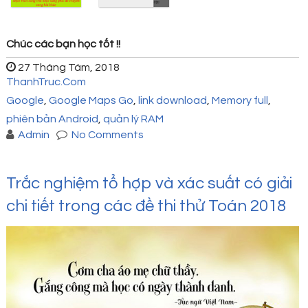
Chúc các bạn học tốt !!
27 Tháng Tám, 2018
ThanhTruc.Com
Google
,
Google Maps Go
,
link download
,
Memory full
,
phiên bản Android
,
quản lý RAM
Admin
No Comments
Trắc nghiệm tổ hợp và xác suất có giải
chi tiết trong các đề thi thử Toán 2018