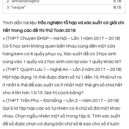
2.
“emoihanoipho”
5:16
3.
“veque”
6:15
Trích dẫn tài liệu
trắc nghiệm tổ hợp và xác suất có giải chi
tiết trong các đề thi thử Toán 2018
:
+ (THPT Chuyên ĐHSP – Hà Nội – Lần 1 năm 2017 – 2018)
Có 5 học sinh không quen biết nhau cùng đến một cửa
hàng kem có 6 quầy phục vụ. Xác suất để có 3 học sinh
cùng vào 1 quầy và 2 học sinh còn lại vào 1 quầy khác là?
+ (THPT Quỳnh Lưu 1 – Nghệ An – Lần 2 năm 2017 – 2018)
Một hộp đựng 10 thẻ được đánh số từ 1 đến 10. Phải rút ra
ít nhất k thẻ để xác suất có ít nhất một thẻ ghi số chia hết
cho 4 lớn hơn 13/15. Giá trị của k bằng?
+ (THPT Trần Phú – Đà Nẵng – Lần 2 – năm 2017 – 2018)
Gọi S là tập hợp các sô tự nhiên có 9 chữ số đôi một khác
nhau. Chọn ngẫu nhiên một số trong tập S. Tính xác suất
để số được chọn có đúng bốn chữ số lẻ sao cho số 0 luôn