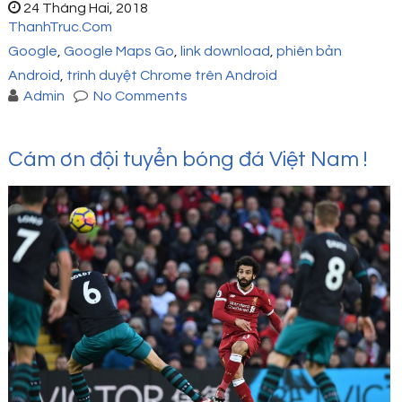
24 Tháng Hai, 2018
ThanhTruc.Com
Google
,
Google Maps Go
,
link download
,
phiên bản
Android
,
trình duyệt Chrome trên Android
Admin
No Comments
Cám ơn đội tuyển bóng đá Việt Nam !