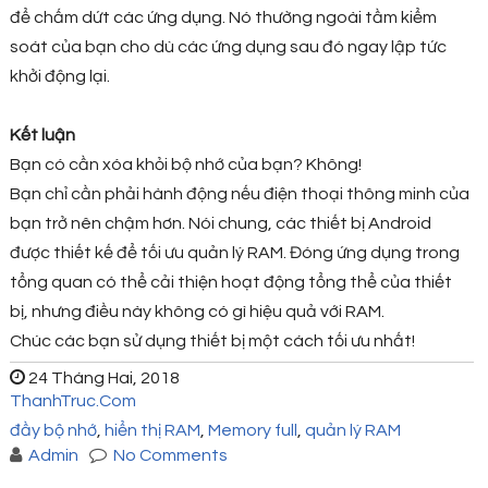
để chấm dứt các ứng dụng. Nó thường ngoài tầm kiểm
soát của bạn cho dù các ứng dụng sau đó ngay lập tức
khởi động lại.
Kết luận
Bạn có cần xóa khỏi bộ nhớ của bạn? Không!
Bạn chỉ cần phải hành động nếu điện thoại thông minh của
bạn trở nên chậm hơn. Nói chung, các thiết bị Android
được thiết kế để tối ưu quản lý RAM. Đóng ứng dụng trong
tổng quan có thể cải thiện hoạt động tổng thể của thiết
bị, nhưng điều này không có gì hiệu quả với RAM.
Chúc các bạn sử dụng thiết bị một cách tối ưu nhất!
24 Tháng Hai, 2018
ThanhTruc.Com
đầy bộ nhớ
,
hiển thị RAM
,
Memory full
,
quản lý RAM
Admin
No Comments