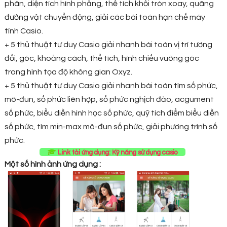
phân, diện tích hình phẳng, thể tích khối tròn xoay, quãng
đường vật chuyển động, giải các bài toán hạn chế máy
tính Casio.
+ 5 thủ thuật tư duy Casio giải nhanh bài toán vị trí tương
đối, góc, khoảng cách, thể tích, hình chiếu vuông góc
trong hình tọa độ không gian Oxyz.
+ 5 thủ thuật tư duy Casio giải nhanh bài toán tìm số phức,
mô-đun, số phức liên hợp, số phức nghịch đảo, acgument
số phức, biểu diễn hình học số phức, quỹ tích điểm biểu diễn
số phức, tìm min-max mô-đun số phức, giải phương trình số
phức.
Link tải ứng dụng: Kỹ năng sử dụng casio
Một số hình ảnh ứng dụng :