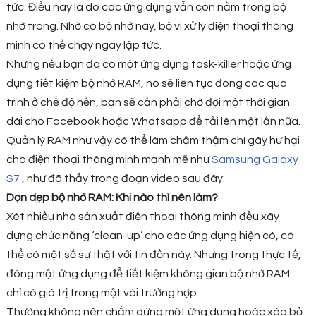
tức. Điều này là do các ứng dụng vẫn còn nằm trong bộ
nhớ trong. Nhờ có bộ nhớ này, bộ vi xử lý điện thoại thông
minh có thể chạy ngay lập tức.
Nhưng nếu bạn đã có một ứng dụng task-killer hoặc ứng
dụng tiết kiệm bộ nhớ RAM, nó sẽ liên tục đóng các quá
trình ở chế độ nền, bạn sẽ cần phải chờ đợi một thời gian
dài cho Facebook hoặc Whatsapp để tải lên một lần nữa.
Quản lý RAM như vậy có thể làm chậm thậm chí gây hư hại
cho điện thoại thông minh mạnh mẽ như
Samsung Galaxy
S7
, như đã thấy trong đoạn video sau đây:
Dọn dẹp bộ nhớ RAM: Khi nào thì nên làm?
Xét nhiều nhà sản xuất điện thoại thông minh đều xây
dựng chức năng ‘clean-up’ cho các ứng dụng hiện có, có
thể có một số sự thật với tin đồn này. Nhưng trong thực tế,
đóng một ứng dụng để tiết kiệm không gian bộ nhớ RAM
chỉ có giá trị trong một vài trường hợp.
Thường không nên chấm dừng một ứng dụng hoặc xóa bỏ