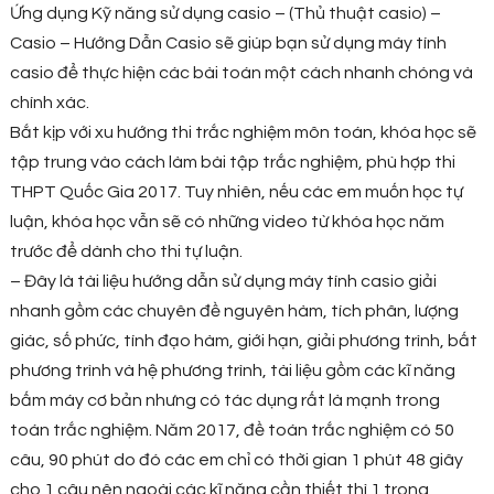
Ứng dụng Kỹ năng sử dụng casio – (Thủ thuật casio) –
Casio – Hướng Dẫn Casio sẽ giúp bạn sử dụng máy tính
casio để thực hiện các bài toán một cách nhanh chóng và
chính xác.
Bắt kịp với xu hướng thi trắc nghiệm môn toán, khóa học sẽ
tập trung vào cách làm bài tập trắc nghiệm, phù hợp thi
THPT Quốc Gia 2017. Tuy nhiên, nếu các em muốn học tự
luận, khóa học vẫn sẽ có những video từ khóa học năm
trước để dành cho thi tự luận.
– Đây là tài liệu hướng dẫn sử dụng máy tính casio giải
nhanh gồm các chuyên đề nguyên hàm, tích phân, lượng
giác, số phức, tính đạo hàm, giới hạn, giải phương trình, bất
phương trình và hệ phương trình, tài liệu gồm các kĩ năng
bấm máy cơ bản nhưng có tác dụng rất là mạnh trong
toán trắc nghiệm. Năm 2017, đề toán trắc nghiệm có 50
câu, 90 phút do đó các em chỉ có thời gian 1 phút 48 giây
cho 1 câu nên ngoài các kĩ năng cần thiết thì 1 trong