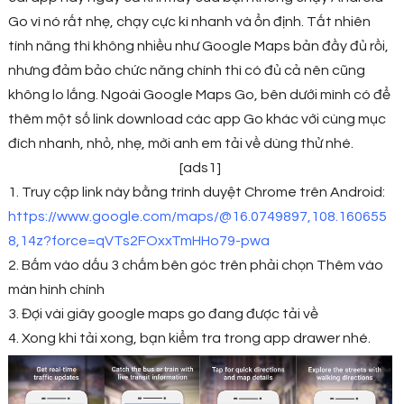
Go vì nó rất nhẹ, chạy cực kì nhanh và ổn định. Tất nhiên
tính năng thì không nhiều như Google Maps bản đầy đủ rồi,
nhưng đảm bảo chức năng chính thì có đủ cả nên cũng
không lo lắng. Ngoài Google Maps Go, bên dưới mình có để
thêm một số link download các app Go khác với cùng mục
đích nhanh, nhỏ, nhẹ, mời anh em tải về dùng thử nhé.
[ads1]
1. Truy cập link này bằng trình duyệt Chrome trên Android:
https://www.google.com/maps/@16.0749897,108.160655
8,14z?force=qVTs2FOxxTmHHo79-pwa
2. Bấm vào dấu 3 chấm bên góc trên phải chọn Thêm vào
màn hình chính
3. Đợi vài giây google maps go đang được tải về
4. Xong khi tải xong, bạn kiểm tra trong app drawer nhé.