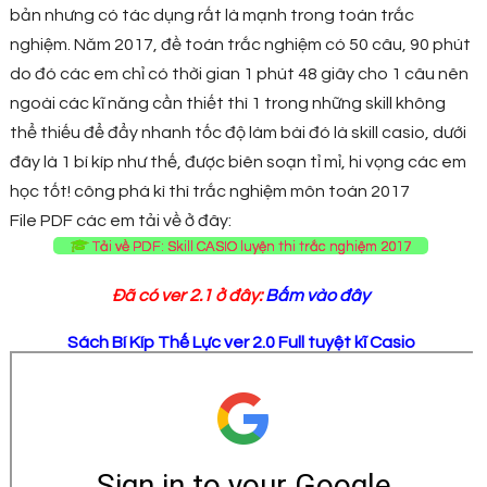
bản nhưng có tác dụng rất là mạnh trong toán trắc
nghiệm. Năm 2017, đề toán trắc nghiệm có 50 câu, 90 phút
do đó các em chỉ có thời gian 1 phút 48 giây cho 1 câu nên
ngoài các kĩ năng cần thiết thì 1 trong những skill không
thể thiếu để đẩy nhanh tốc độ làm bài đó là skill casio, dưới
đây là 1 bí kíp như thế, được biên soạn tỉ mỉ, hi vọng các em
học tốt! công phá kì thì trắc nghiệm môn toán 2017
File PDF các em tải về ở đây:
Tải về PDF: Skill CASIO luyện thi trắc nghiệm 2017
Đã có ver 2.1 ở đây:
Bấm vào đây
Sách Bí Kíp Thế Lực ver 2.0 Full tuyệt kĩ Casio