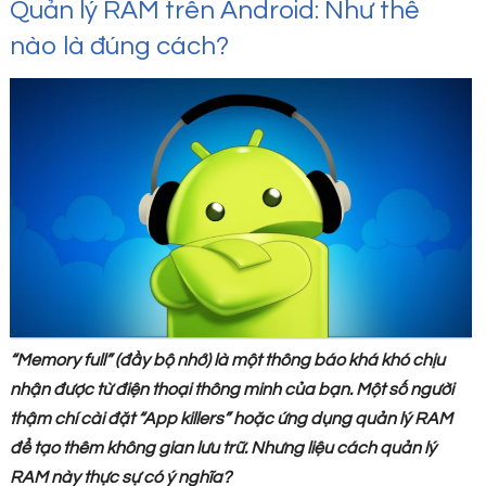
Quản lý RAM trên Android: Như thế
nào là đúng cách?
“Memory full” (đầy bộ nhớ) là một thông báo khá khó chịu
nhận được từ điện thoại thông minh của bạn. Một số người
thậm chí cài đặt “App killers” hoặc ứng dụng quản lý RAM
để tạo thêm không gian lưu trữ. Nhưng liệu cách quản lý
RAM này thực sự có ý nghĩa?