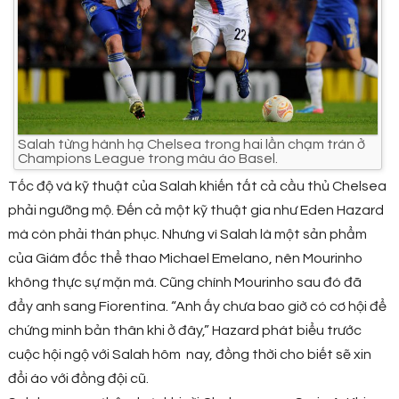
Salah từng hành hạ Chelsea trong hai lần chạm trán ở
Champions League trong màu áo Basel.
Tốc độ và kỹ thuật của Salah khiến tất cả cầu thủ Chelsea
phải ngưỡng mộ. Đến cả một kỹ thuật gia như Eden Hazard
mà còn phải thán phục. Nhưng vì Salah là một sản phẩm
của Giám đốc thể thao Michael Emelano, nên Mourinho
không thực sự mặn mà. Cũng chính Mourinho sau đó đã
đẩy anh sang Fiorentina. “Anh ấy chưa bao giờ có cơ hội để
chứng minh bản thân khi ở đây,” Hazard phát biểu trước
cuộc hội ngộ với Salah hôm nay, đồng thời cho biết sẽ xin
đổi áo với đồng đội cũ.