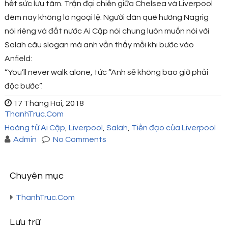
hết sức lưu tâm. Trận đại chiến giữa Chelsea và Liverpool
đêm nay không là ngoại lệ. Người dân quê hương Nagrig
nói riêng và đất nước Ai Cập nói chung luôn muốn nói với
Salah câu slogan mà anh vẫn thấy mỗi khi bước vào
Anfield:
“You’ll never walk alone, tức “Anh sẽ không bao giờ phải
độc bước”.
17 Tháng Hai, 2018
ThanhTruc.Com
Hoàng tử Ai Cập
,
Liverpool
,
Salah
,
Tiền đạo của Liverpool
Admin
No Comments
Chuyên mục
ThanhTruc.Com
Lưu trữ