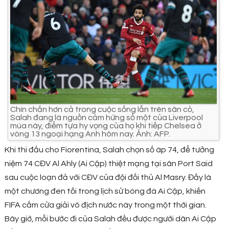
Chín chắn hơn cả trong cuộc sống lẫn trên sân cỏ,
Salah đang là nguồn cảm hứng số một của Liverpool
mùa này, điểm tựa hy vọng của họ khi tiếp Chelsea ở
vòng 13 ngoại hạng Anh hôm nay. Ảnh: AFP.
Khi thi đấu cho Fiorentina, Salah chọn số áp 74, để tưởng
niệm 74 CĐV Al Ahly (Ai Cập) thiệt mạng tại sân Port Said
sau cuộc loạn đả với CĐV của đội đối thủ Al Masry. Đấy là
một chương đen tối trong lịch sử bóng đá Ai Cập, khiến
FIFA cấm cửa giải vô địch nước này trong một thời gian.
Bây giờ, mỗi bước đi của Salah đều được người dân Ai Cập