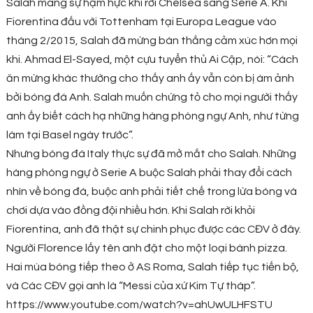
Salah mang sự hậm hực khi rời Chelsea sang Serie A. Khi
Fiorentina đấu với Tottenham tại Europa League vào
tháng 2/2015, Salah đã mừng bàn thắng cảm xúc hơn mọi
khi. Ahmad El-Sayed, một cựu tuyển thủ Ai Cập, nói: “Cách
ăn mừng khác thường cho thấy anh ấy vẫn còn bị ám ảnh
bởi bóng đá Anh. Salah muốn chứng tỏ cho mọi người thấy
anh ấy biết cách hạ những hàng phòng ngự Anh, như từng
làm tại Basel ngày trước”.
Nhưng bóng đá Italy thực sự đã mở mắt cho Salah. Những
hàng phòng ngự ở Serie A buộc Salah phải thay đổi cách
nhìn về bóng đá, buộc anh phải tiết chế trong lừa bóng và
chơi dựa vào đồng đội nhiều hơn. Khi Salah rời khỏi
Fiorentina, anh đã thật sự chinh phục được các CĐV ở đây.
Người Florence lấy tên anh đặt cho một loại bánh pizza.
Hai mùa bóng tiếp theo ở AS Roma, Salah tiếp tục tiến bộ,
và Các CĐV gọi anh là “Messi của xứ Kim Tự tháp”.
https://www.youtube.com/watch?v=ahUwULHFSTU