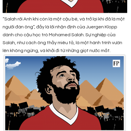
“Salah rời Anh khi còn là một cậu bé, và trở lại khi đã là một
người đàn ông”, đấy là lời nhận định của Juergen Klopp
dành cho cậu học trò Mohamed Salah. Sự nghiệp của
Salah, như cách ông thầy miêu tả, là một hành trình vươn
lên không ngừng, và khởi đi từ những giọt nước mắt.