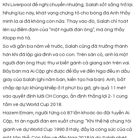
Khi Liverpool đề nghị chuyển nhượng, Salah sốt sắng trở lại.
Nhưng lúc này, khát vọng chứng tỏ cho bóng đá Anh thấy
mình là ai đã không còn nữa. Thay vào đó, Salah chỉ toát
lên sự điềm đạm của “một người đàn ông”, mà ông thầy
Klopp mô tả.
So với gần ba năm về trước, Salah cũng đã trưởng thành
hơn khi đã lập gia đình và có con. Trên sân cỏ, anh là một
người đàn ông thực thụ vì biết gánh cả giang sơn trên vai.
Bảy bàn mà Ai Cập ghi được để lấy vé đến Nga đều in dấu
giày của Salah (ghi năm bàn, kiến tạo hai bàn). Anh, bất
chấp áp lực khủng khiếp ở ít phút bù giờ, ghi quả 11 mét
vào quyết định lưới CH Congo, ấn định thắng lợi 2-1 cùng
tấm vé dự World Cup 2018.
Hazem Emam, người từng có 87 lần khoác áo đội tuyển Ai
Cập, tri ân người đàn em xuất chúng: “Khi thế hệ chúng tôi
giành vé dự World Cup 1990 ở Italy, đấy là công sức của cả
một tập thể. Còn tấm vé đến Nga 2018 là do Salah nhét