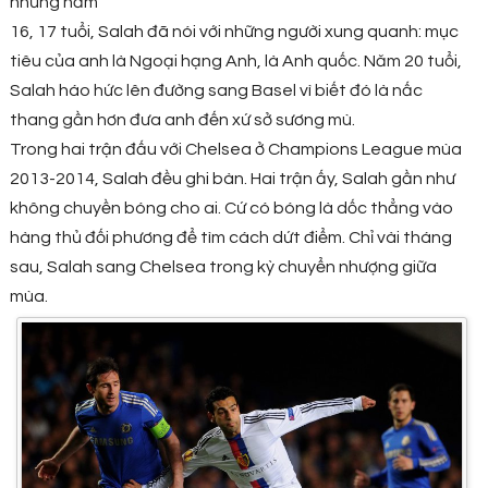
những năm
16, 17 tuổi, Salah đã nói với những người xung quanh: mục
tiêu của anh là Ngoại hạng Anh, là Anh quốc. Năm 20 tuổi,
Salah háo hức lên đường sang Basel vì biết đó là nấc
thang gần hơn đưa anh đến xứ sở sương mù.
Trong hai trận đấu với Chelsea ở Champions League mùa
2013-2014, Salah đều ghi bàn. Hai trận ấy, Salah gần như
không chuyền bóng cho ai. Cứ có bóng là dốc thẳng vào
hàng thủ đối phương để tìm cách dứt điểm. Chỉ vài tháng
sau, Salah sang Chelsea trong kỳ chuyển nhượng giữa
mùa.