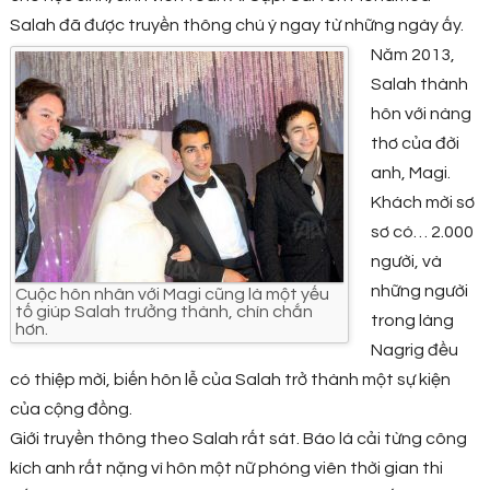
Salah đã được truyền thông chú ý ngay từ những ngày ấy.
Năm 2013,
Salah thành
hôn với nàng
thơ của đời
anh, Magi.
Khách mời sơ
sơ có… 2.000
người, và
những người
Cuộc hôn nhân với Magi cũng là một yếu
tố giúp Salah trưởng thành, chín chắn
trong làng
hơn.
Nagrig đều
có thiệp mời, biến hôn lễ của Salah trở thành một sự kiện
của cộng đồng.
Giới truyền thông theo Salah rất sát. Báo lá cải từng công
kích anh rất nặng vì hôn một nữ phóng viên thời gian thi