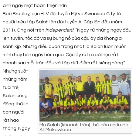
anh ngày một hoàn thiện hơn.
Bob Bradley, cựu HLV đội tuyển Mỹ và Swansea City, là
người triệu tập Salah lên đội tuyển Ai Cập lần đầu (năm
2011). Ông nói trên
Independent
: “Ngay từ những ngày đầu
lên tuyển, tốc độ và sự bùng nổ của cậu ấy đã không ai
sánh kịp. Nhưng điều quan trọng nhất là Salah luôn muốn
mình hay hơn ngày hôm qua. Cậu ấy rút ra bài học rất
nhanh sau mỗi trận đấu và tập dứt điểm rất siêng năng”.
Nhưng suốt
những năm
tuổi trẻ,
Salah cũng
đồng thời là
con người
rất háo
Mo Salah (khoanh tròn) thời còn chơi cho
thắng. Ngay
Al-Mokawloon.