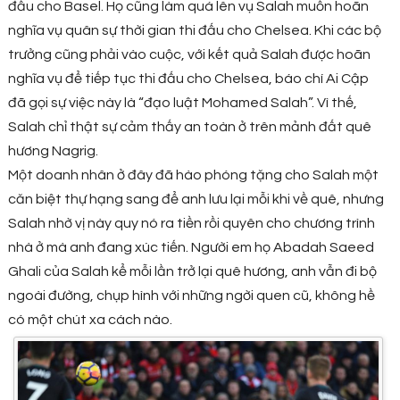
đấu cho Basel. Họ cũng làm quá lên vụ Salah muốn hoãn
nghĩa vụ quân sự thời gian thi đấu cho Chelsea. Khi các bộ
trưởng cũng phải vào cuộc, với kết quả Salah được hoãn
nghĩa vụ để tiếp tục thi đấu cho Chelsea, báo chí Ai Cập
đã gọi sự việc này là “đạo luật Mohamed Salah”. Vì thế,
Salah chỉ thật sự cảm thấy an toàn ở trên mảnh đất quê
hương Nagrig.
Một doanh nhân ở đây đã hào phóng tặng cho Salah một
căn biệt thự hạng sang để anh lưu lại mỗi khi về quê, nhưng
Salah nhờ vị này quy nó ra tiền rồi quyên cho chương trình
nhà ở mà anh đang xúc tiến. Người em họ Abadah Saeed
Ghali của Salah kể mỗi lần trở lại quê hương, anh vẫn đi bộ
ngoài đường, chụp hình với những ngời quen cũ, không hề
có một chút xa cách nào.