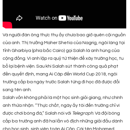
Và người đàn ông thực thụ ấy chưa bao giờ quên cội nguồn
của anh. Thị trưởng Maher Shetia của Nagrig, ngôi làng tại
tỉnh Gharbiya (phía bắc Cairo) gọi Salah là anh hùng của
cộng đồng. Vì anh lập ra quỹ từ thiện để xây trường học, tu
bổ lại bệnh viện. Sau khi Salah sút thành công quả phạt
đền quyết định, mang Ai Câp đến World Cup 2018, ngôi
trường cấp ba ngày trước Salah từng đi học đã được đổi
sang tên anh.
Salah vốn không phải là một học sinh giỏi giang, như chính
anh thừa nhận. “Thực chất, ngày ấy tôi đến trường chỉ vì
được chơi bóng đá,” Salah nói với
Telegraph
. Và đội bóng
cấp ba trường anh đã hai lần vô địch những giải đấu dành
cho học sinh, sinh viên toàn Ai Cập. Cái tên Mohamed