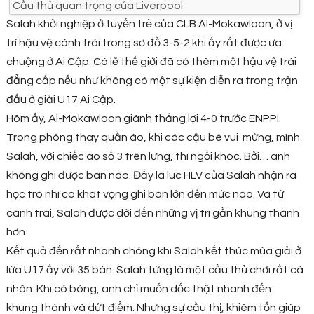
Cầu thủ quan trọng của Liverpool
Salah khởi nghiệp ở tuyến trẻ của CLB Al-Mokawloon, ở vị
trí hậu vệ cánh trái trong sơ đồ 3-5-2 khi ấy rất được ưa
chuộng ở Ai Cập. Có lẽ thế giới đã có thêm một hậu vệ trái
đẳng cấp nếu như không có một sự kiện diễn ra trong trận
đấu ở giải U17 Ai Cập.
Hôm ấy, Al-Mokawloon giành thắng lợi 4-0 trước ENPPI.
Trong phòng thay quần áo, khi các cậu bé vui mừng, mình
Salah, với chiếc áo số 3 trên lưng, thì ngồi khóc. Bởi… anh
không ghi được bàn nào. Đấy là lúc HLV của Salah nhận ra
học trò nhí có khát vọng ghi bàn lớn đến mức nào. Và từ
cánh trái, Salah được dời đến những vị trí gần khung thành
hơn.
Kết quả đến rất nhanh chóng khi Salah kết thúc mùa giải ở
lứa U17 ấy với 35 bàn. Salah từng là một cầu thủ chơi rất cá
nhân. Khi có bóng, anh chỉ muốn dốc thật nhanh đến
khung thành và dứt điểm. Nhưng sự cầu thị, khiêm tốn giúp