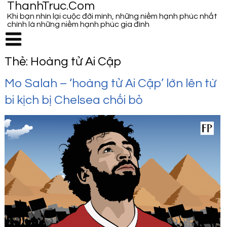
ThanhTruc.Com
Khi bạn nhìn lại cuộc đời mình, những niềm hạnh phúc nhất
chính là những niềm hạnh phúc gia đình
Thẻ:
Hoàng tử Ai Cập
Mo Salah – ‘hoàng tử Ai Cập’ lớn lên từ
bi kịch bị Chelsea chối bỏ