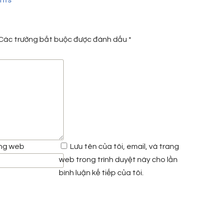
nts
Các trường bắt buộc được đánh dấu
*
ng web
Lưu tên của tôi, email, và trang
web trong trình duyệt này cho lần
bình luận kế tiếp của tôi.