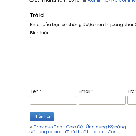
27 Tháng Tám, 2018
Admin
No Comme
Trả lời
Email của bạn sẽ không được hiển thị công khai.
Bình luận
Tên
*
Email
*
Tra
Điều
Previous Post: Chia Sẻ : Ứng dụng Kỹ năng
sử dụng casio – (Thủ thuật casio) – Casio